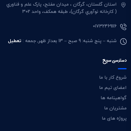
استان گلستان، گرگان ، ميدان مفتح، پارک علم و فناوري
( کارخانه نوآوري گرگان)، طبقه همکف، واحد 302
01732469116
شنبه – پنج شنبه: 9 صبح – 13 بعداز ظهر,
جمعه :
تعطیل
دسترسی سریع
شروع کار با ما
اعضای تیم ما
گواهینامه ها
مشتریان ما
پروژه های ما